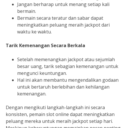
Jangan berharap untuk menang setiap kali
bermain.
Bermain secara teratur dan sabar dapat
meningkatkan peluang meraih jackpot dari
waktu ke waktu.
Tarik Kemenangan Secara Berkala
Setelah memenangkan jackpot atau sejumlah
besar uang, tarik sebagian kemenangan untuk
mengunci keuntungan.
Hal ini akan membantu mengendalikan godaan
untuk bertaruh berlebihan dan kehilangan
kemenangan.
Dengan mengikuti langkah-langkah ini secara
konsisten, pemain slot online dapat meningkatkan
peluang mereka untuk meraih jackpot setiap hari.