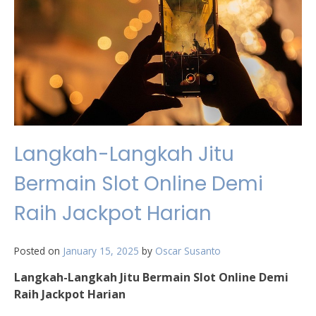
Langkah-Langkah Jitu
Bermain Slot Online Demi
Raih Jackpot Harian
Posted on
January 15, 2025
by
Oscar Susanto
Langkah-Langkah Jitu Bermain Slot Online Demi
Raih Jackpot Harian