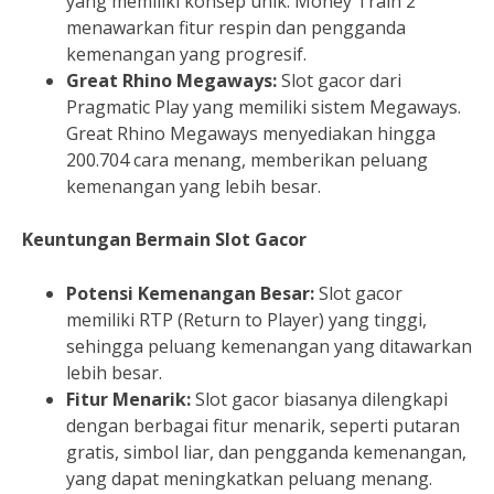
yang memiliki konsep unik. Money Train 2
menawarkan fitur respin dan pengganda
kemenangan yang progresif.
Great Rhino Megaways:
Slot gacor dari
Pragmatic Play yang memiliki sistem Megaways.
Great Rhino Megaways menyediakan hingga
200.704 cara menang, memberikan peluang
kemenangan yang lebih besar.
Keuntungan Bermain Slot Gacor
Potensi Kemenangan Besar:
Slot gacor
memiliki RTP (Return to Player) yang tinggi,
sehingga peluang kemenangan yang ditawarkan
lebih besar.
Fitur Menarik:
Slot gacor biasanya dilengkapi
dengan berbagai fitur menarik, seperti putaran
gratis, simbol liar, dan pengganda kemenangan,
yang dapat meningkatkan peluang menang.