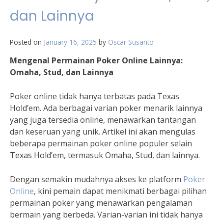
dan Lainnya
Posted on
January 16, 2025
by
Oscar Susanto
Mengenal Permainan Poker Online Lainnya:
Omaha, Stud, dan Lainnya
Poker online tidak hanya terbatas pada Texas
Hold’em. Ada berbagai varian poker menarik lainnya
yang juga tersedia online, menawarkan tantangan
dan keseruan yang unik. Artikel ini akan mengulas
beberapa permainan poker online populer selain
Texas Hold’em, termasuk Omaha, Stud, dan lainnya.
Dengan semakin mudahnya akses ke platform
Poker
Online
, kini pemain dapat menikmati berbagai pilihan
permainan poker yang menawarkan pengalaman
bermain yang berbeda. Varian-varian ini tidak hanya