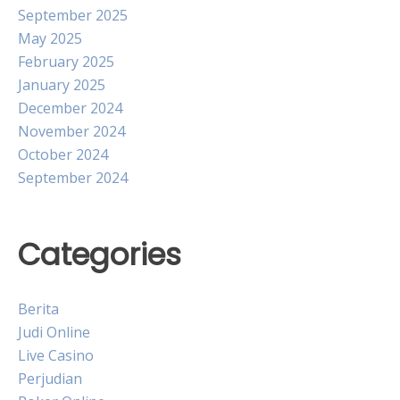
September 2025
May 2025
February 2025
January 2025
December 2024
November 2024
October 2024
September 2024
Categories
Berita
Judi Online
Live Casino
Perjudian