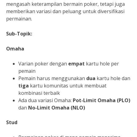
mengasah keterampilan bermain poker, tetapi juga
memberikan variasi dan peluang untuk diversifikasi
permainan.
Sub-Topik:
Omaha
Varian poker dengan
empat
kartu hole per
pemain
Pemain harus menggunakan
dua
kartu hole dan
tiga
kartu komunitas untuk membuat
kombinasi terbaik
Ada dua variasi Omaha:
Pot-Limit Omaha (PLO)
dan
No-Limit Omaha (NLO)
Stud