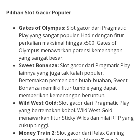
Pilihan Slot Gacor Populer
Gates of Olympus:
Slot gacor dari Pragmatic
Play yang sangat populer. Hadir dengan fitur
perkalian maksimal hingga x500, Gates of
Olympus menawarkan potensi kemenangan
yang sangat besar.
Sweet Bonanza:
Slot gacor dari Pragmatic Play
lainnya yang juga tak kalah populer.
Bertemakan permen dan buah-buahan, Sweet
Bonanza memiliki fitur tumble yang dapat
memberikan kemenangan beruntun.
Wild West Gold:
Slot gacor dari Pragmatic Play
yang bertemakan koboi. Wild West Gold
menawarkan fitur Sticky Wilds dan nilai RTP yang
cukup tinggi.
Money Train 2:
Slot gacor dari Relax Gaming