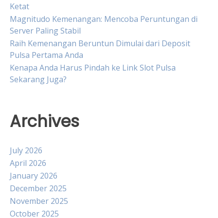
Ketat
Magnitudo Kemenangan: Mencoba Peruntungan di
Server Paling Stabil
Raih Kemenangan Beruntun Dimulai dari Deposit
Pulsa Pertama Anda
Kenapa Anda Harus Pindah ke Link Slot Pulsa
Sekarang Juga?
Archives
July 2026
April 2026
January 2026
December 2025
November 2025
October 2025