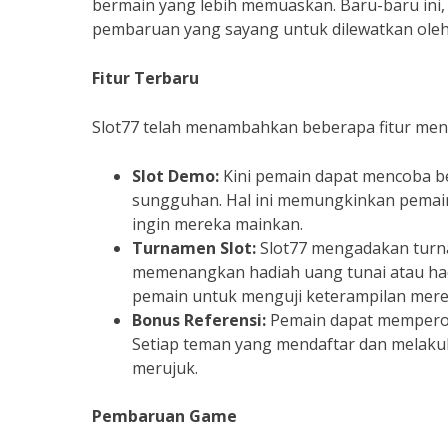
bermain yang lebih memuaskan. Baru-baru ini,
pembaruan yang sayang untuk dilewatkan oleh p
Fitur Terbaru
Slot77 telah menambahkan beberapa fitur menar
Slot Demo:
Kini pemain dapat mencoba be
sungguhan. Hal ini memungkinkan pemai
ingin mereka mainkan.
Turnamen Slot:
Slot77 mengadakan turna
memenangkan hadiah uang tunai atau ha
pemain untuk menguji keterampilan mer
Bonus Referensi:
Pemain dapat memperol
Setiap teman yang mendaftar dan melak
merujuk.
Pembaruan Game