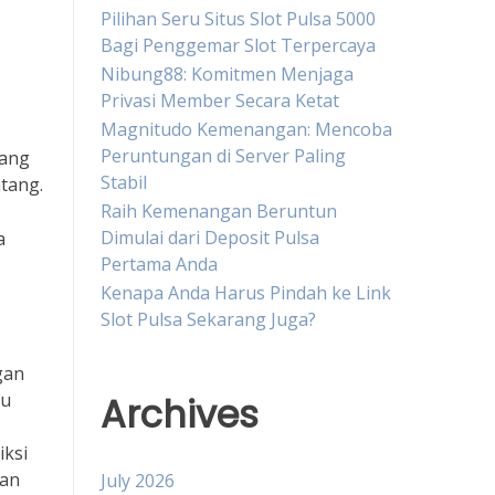
Pilihan Seru Situs Slot Pulsa 5000
Bagi Penggemar Slot Terpercaya
Nibung88: Komitmen Menjaga
Privasi Member Secara Ketat
Magnitudo Kemenangan: Mencoba
Peruntungan di Server Paling
yang
Stabil
tang.
Raih Kemenangan Beruntun
Dimulai dari Deposit Pulsa
a
Pertama Anda
Kenapa Anda Harus Pindah ke Link
Slot Pulsa Sekarang Juga?
gan
du
Archives
iksi
han
July 2026