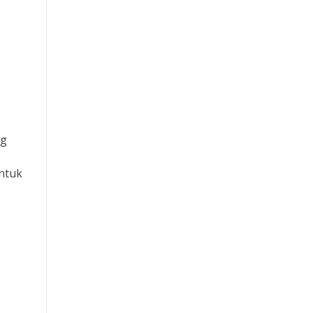
ng
ntuk