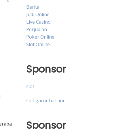
Berita
Judi Online
Live Casino
Perjudian
Poker Online
Slot Online
Sponsor
slot
u
slot gacor hari ini
g
Sponsor
berapa