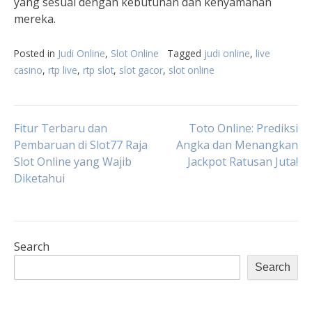
yang sesuai dengan kebutuhan dan kenyamanan
mereka.
Posted in
Judi Online
,
Slot Online
Tagged
judi online
,
live
casino
,
rtp live
,
rtp slot
,
slot gacor
,
slot online
Post
Fitur Terbaru dan
Toto Online: Prediksi
Pembaruan di Slot77 Raja
Angka dan Menangkan
Slot Online yang Wajib
Jackpot Ratusan Juta!
navigation
Diketahui
Search
Search