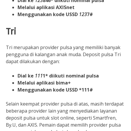
Dial ke
123
846* diikuti nominal pulsa
Melalui aplikasi AXISnet
Menggunakan kode USSD
123
7#
Tri
Tri merupakan provider pulsa yang memiliki banyak
pengguna di kalangan anak muda. Deposit pulsa Tri
dapat dilakukan dengan:
Dial ke
111
1* diikuti nominal pulsa
Melalui aplikasi bima+
Menggunakan kode USSD *111#
Selain keempat provider pulsa di atas, masih terdapat
beberapa provider lain yang menyediakan layanan
deposit pulsa untuk slot online, seperti Smartfren,
By.U, dan AXIS. Pemain dapat memilih provider pulsa