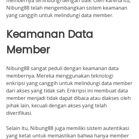
membernya terlindungi dengan baik. Oleh karena itu,
Nibung88 telah mengembangkan sistem keamanan
yang canggih untuk melindungi data member.
Keamanan Data
Member
Nibung88 sangat peduli dengan keamanan data
membernya. Mereka menggunakan teknologi
enkripsi yang canggih untuk melindungi data member
dari akses yang tidak sah. Enkripsi ini membuat data
member menjadi tidak dapat dibaca atau diakses oleh
pihak lain, kecuali dengan akses yang telah
diverifikasi.
Selain itu, Nibung88 juga memiliki sistem autentikasi
yang ketat untuk memastikan bahwa hanya member