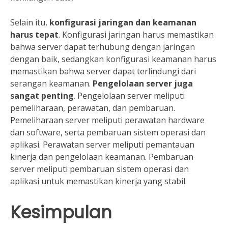
Selain itu,
konfigurasi jaringan dan keamanan
harus tepat
. Konfigurasi jaringan harus memastikan
bahwa server dapat terhubung dengan jaringan
dengan baik, sedangkan konfigurasi keamanan harus
memastikan bahwa server dapat terlindungi dari
serangan keamanan.
Pengelolaan server juga
sangat penting
. Pengelolaan server meliputi
pemeliharaan, perawatan, dan pembaruan.
Pemeliharaan server meliputi perawatan hardware
dan software, serta pembaruan sistem operasi dan
aplikasi. Perawatan server meliputi pemantauan
kinerja dan pengelolaan keamanan. Pembaruan
server meliputi pembaruan sistem operasi dan
aplikasi untuk memastikan kinerja yang stabil.
Kesimpulan