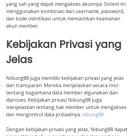
yang sah yang dapat mengakses akunnya. Sistem ini
menggunakan kombinasi dari username, password,
dan kode otentikasi untuk memastikan keamanan
akun member.
Kebijakan Privasi yang
Jelas
Nibung88 juga memiliki kebijakan privasi yang jelas
dan transparan. Mereka menjelaskan secara rinci
tentang bagaimana data member digunakan dan
diproses. Kebijakan privasi Nibung88 juga
menjelaskan tentang hak member untuk mengakses
dan mengontrol data pribadinya.
nibung88
Dengan kebijakan privasi yang jelas, Nibung88 dapat