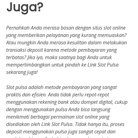
Juga?
Pernahkah Anda merasa bosan dengan situs slot online
yang memberikan pelayanan yang kurang memuaskan?
Atau mungkin Anda merasa kesulitan dalam melakukan
transaksi deposit karena metode pembayaran yang
terbatas? Jika iya, maka saatnya bagi Anda untuk
mempertimbangkan untuk pindah ke Link Slot Pulsa
sekarang juga!
Slot pulsa adalah metode pembayaran yang sangat
praktis dan efisien. Anda tidak perlu repot-repot
menggunakan rekening bank atau dompet digital, cukup
dengan menggunakan pulsa Anda bisa langsung
menikmati berbagai permainan slot online yang
disediakan oleh Link Slot Pulsa. Tidak hanya itu, proses
deposit menggunakan pulsa juga sangat cepat dan