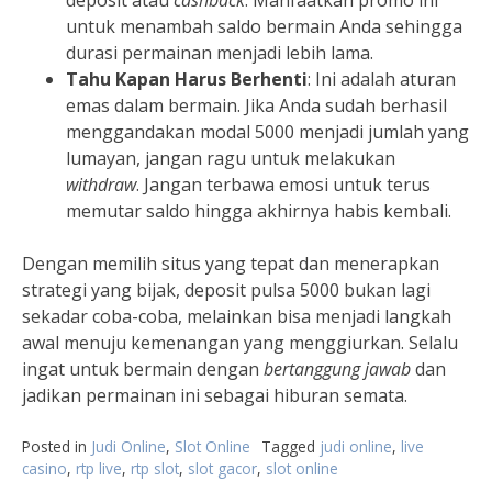
untuk menambah saldo bermain Anda sehingga
durasi permainan menjadi lebih lama.
Tahu Kapan Harus Berhenti
: Ini adalah aturan
emas dalam bermain. Jika Anda sudah berhasil
menggandakan modal 5000 menjadi jumlah yang
lumayan, jangan ragu untuk melakukan
withdraw
. Jangan terbawa emosi untuk terus
memutar saldo hingga akhirnya habis kembali.
Dengan memilih situs yang tepat dan menerapkan
strategi yang bijak, deposit pulsa 5000 bukan lagi
sekadar coba-coba, melainkan bisa menjadi langkah
awal menuju kemenangan yang menggiurkan. Selalu
ingat untuk bermain dengan
bertanggung jawab
dan
jadikan permainan ini sebagai hiburan semata.
Posted in
Judi Online
,
Slot Online
Tagged
judi online
,
live
casino
,
rtp live
,
rtp slot
,
slot gacor
,
slot online