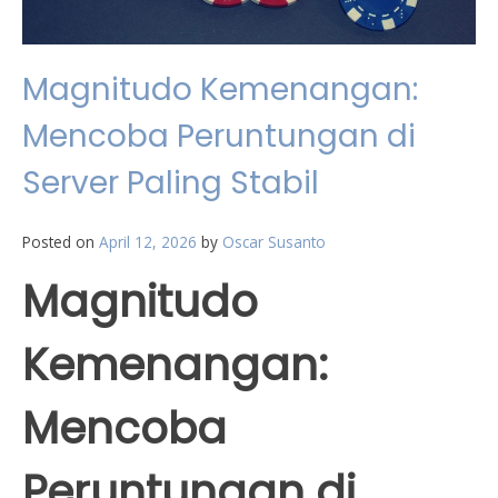
Magnitudo Kemenangan:
Mencoba Peruntungan di
Server Paling Stabil
Posted on
April 12, 2026
by
Oscar Susanto
Magnitudo
Kemenangan:
Mencoba
Peruntungan di