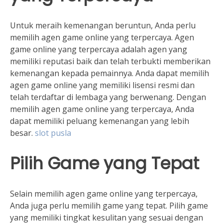
Untuk meraih kemenangan beruntun, Anda perlu
memilih agen game online yang terpercaya. Agen
game online yang terpercaya adalah agen yang
memiliki reputasi baik dan telah terbukti memberikan
kemenangan kepada pemainnya. Anda dapat memilih
agen game online yang memiliki lisensi resmi dan
telah terdaftar di lembaga yang berwenang. Dengan
memilih agen game online yang terpercaya, Anda
dapat memiliki peluang kemenangan yang lebih
besar.
slot pusla
Pilih Game yang Tepat
Selain memilih agen game online yang terpercaya,
Anda juga perlu memilih game yang tepat. Pilih game
yang memiliki tingkat kesulitan yang sesuai dengan