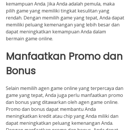
kemampuan Anda. Jika Anda adalah pemula, maka
pilih game yang memiliki tingkat kesulitan yang
rendah. Dengan memilih game yang tepat, Anda dapat
memiliki peluang kemenangan yang lebih besar dan
dapat meningkatkan kemampuan Anda dalam
bermain game online.
Manfaatkan Promo dan
Bonus
Selain memilih agen game online yang terpercaya dan
game yang tepat, Anda juga perlu manfaatkan promo
dan bonus yang ditawarkan oleh agen game online.
Promo dan bonus dapat membantu Anda
meningkatkan kredit atau chip yang Anda miliki dan
dapat meningkatkan peluang kemenangan Anda.