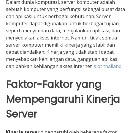
Dalam dunia komputasi, server komputer adalah
sebuah komputer yang berfungsi sebagai pusat data
dan aplikasi untuk berbagai kebutuhan. Server
komputer dapat digunakan untuk berbagai tujuan,
seperti menyimpan data, menjalankan aplikasi, dan
menyediakan akses internet. Namun, tidak semua
server komputer memiliki kinerja yang stabil dan
dapat diandalkan. Kinerja yang tidak stabil dapat
menyebabkan kehilangan data, gangguan aplikasi,
dan bahkan kehilangan akses internet.
slot thailand
Faktor-Faktor yang
Mempengaruhi Kinerja
Server
Kinerja server
dipengaruhi oleh beberapa faktor,