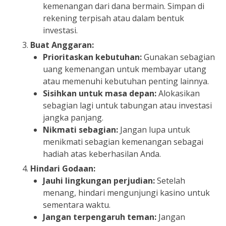
kemenangan dari dana bermain. Simpan di
rekening terpisah atau dalam bentuk
investasi.
Buat Anggaran:
Prioritaskan kebutuhan:
Gunakan sebagian
uang kemenangan untuk membayar utang
atau memenuhi kebutuhan penting lainnya.
Sisihkan untuk masa depan:
Alokasikan
sebagian lagi untuk tabungan atau investasi
jangka panjang.
Nikmati sebagian:
Jangan lupa untuk
menikmati sebagian kemenangan sebagai
hadiah atas keberhasilan Anda.
Hindari Godaan:
Jauhi lingkungan perjudian:
Setelah
menang, hindari mengunjungi kasino untuk
sementara waktu.
Jangan terpengaruh teman:
Jangan