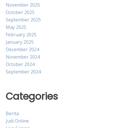
November 2025
October 2025
September 2025
May 2025
February 2025
January 2025
December 2024
November 2024
October 2024
September 2024
Categories
Berita
Judi Online