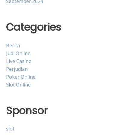
September 2024
Categories
Berita
Judi Online
Live Casino
Perjudian
Poker Online
Slot Online
Sponsor
slot