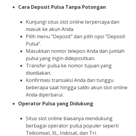
Cara Deposit Pulsa Tanpa Potongan
Kunjungi situs slot online terpercaya dan
masuk ke akun Anda.
Pilih menu “Deposit” dan pilih opsi “Deposit
Pulsa”.
Masukkan nomor telepon Anda dan jumlah
pulsa yang ingin didepositkan.
Transfer pulsa ke nomor tujuan yang
disediakan.
Konfirmasi transaksi Anda dan tunggu
beberapa saat hingga saldo akun slot online
Anda diperbarui.
Operator Pulsa yang Didukung
Situs slot online biasanya mendukung
berbagai operator pulsa populer seperti
Telkomsel, XL, Indosat, dan Tri.