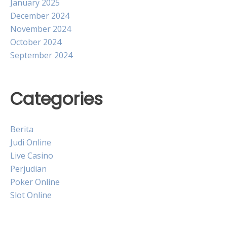
January 2025
December 2024
November 2024
October 2024
September 2024
Categories
Berita
Judi Online
Live Casino
Perjudian
Poker Online
Slot Online