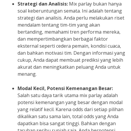
Strategi dan Analisis:
Mix parlay bukan hanya
soal keberuntungan semata. Ini adalah tentang
strategi dan analisis. Anda perlu melakukan riset
mendalam tentang tim-tim yang akan
bertanding, memahami tren performa mereka,
dan mempertimbangkan berbagai faktor
eksternal seperti cedera pemain, kondisi cuaca,
dan bahkan motivasi tim. Dengan informasi yang
cukup, Anda dapat membuat prediksi yang lebih
akurat dan meningkatkan peluang Anda untuk
menang.
Modal Kecil, Potensi Kemenangan Besar:
Salah satu daya tarik utama mix parlay adalah
potensi kemenangan yang besar dengan modal
yang relatif kecil. Karena odds dari setiap pilihan
dikalikan satu sama lain, total odds yang Anda
dapatkan bisa sangat tinggi. Bahkan dengan
taruhan seribu rupiah saja, Anda berpotensi