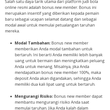
Salah satu daya tarik utama dari platform judi bola
online resmi adalah bonus
new member
. Bonus ini
merupakan insentif yang diberikan kepada pemain
baru sebagai ucapan selamat datang dan sebagai
modal awal untuk memulai petualangan taruhan
mereka.
Modal Tambahan:
Bonus new member
memberikan Anda modal tambahan untuk
bertaruh. Ini berarti Anda memiliki lebih banyak
uang untuk bermain dan meningkatkan peluang
Anda untuk menang. Misalnya, jika Anda
mendapatkan bonus new member 100%, maka
deposit Anda akan digandakan, sehingga Anda
memiliki dua kali lipat uang untuk bertaruh.
Mengurangi Risiko:
Bonus new member dapat
membantu mengurangi risiko Anda saat
memulai taruhan. Jika Anda kalah dalam