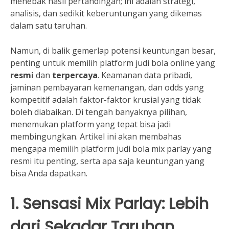
menebak hasil pertandingan; ini adalah strategi,
analisis, dan sedikit keberuntungan yang dikemas
dalam satu taruhan.
Namun, di balik gemerlap potensi keuntungan besar,
penting untuk memilih platform judi bola online yang
resmi
dan
terpercaya
. Keamanan data pribadi,
jaminan pembayaran kemenangan, dan odds yang
kompetitif adalah faktor-faktor krusial yang tidak
boleh diabaikan. Di tengah banyaknya pilihan,
menemukan platform yang tepat bisa jadi
membingungkan. Artikel ini akan membahas
mengapa memilih platform judi bola mix parlay yang
resmi itu penting, serta apa saja keuntungan yang
bisa Anda dapatkan.
1. Sensasi Mix Parlay: Lebih
dari Sekadar Taruhan