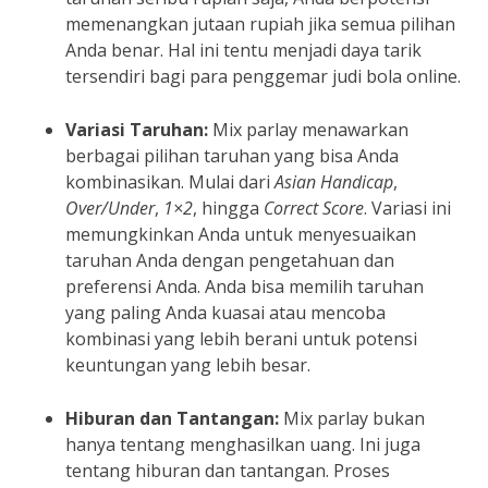
memenangkan jutaan rupiah jika semua pilihan
Anda benar. Hal ini tentu menjadi daya tarik
tersendiri bagi para penggemar judi bola online.
Variasi Taruhan:
Mix parlay menawarkan
berbagai pilihan taruhan yang bisa Anda
kombinasikan. Mulai dari
Asian Handicap
,
Over/Under
,
1×2
, hingga
Correct Score
. Variasi ini
memungkinkan Anda untuk menyesuaikan
taruhan Anda dengan pengetahuan dan
preferensi Anda. Anda bisa memilih taruhan
yang paling Anda kuasai atau mencoba
kombinasi yang lebih berani untuk potensi
keuntungan yang lebih besar.
Hiburan dan Tantangan:
Mix parlay bukan
hanya tentang menghasilkan uang. Ini juga
tentang hiburan dan tantangan. Proses