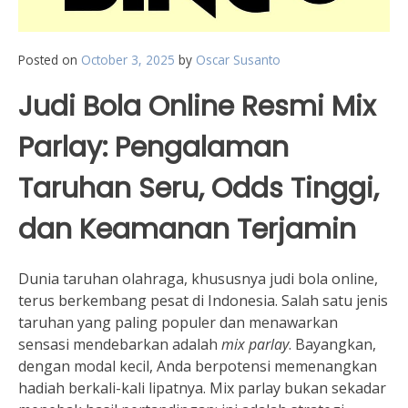
Posted on
October 3, 2025
by
Oscar Susanto
Judi Bola Online Resmi Mix
Parlay: Pengalaman
Taruhan Seru, Odds Tinggi,
dan Keamanan Terjamin
Dunia taruhan olahraga, khususnya judi bola online,
terus berkembang pesat di Indonesia. Salah satu jenis
taruhan yang paling populer dan menawarkan
sensasi mendebarkan adalah
mix parlay
. Bayangkan,
dengan modal kecil, Anda berpotensi memenangkan
hadiah berkali-kali lipatnya. Mix parlay bukan sekadar