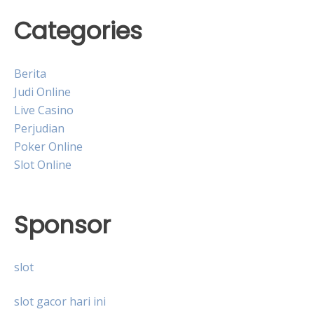
Categories
Berita
Judi Online
Live Casino
Perjudian
Poker Online
Slot Online
Sponsor
slot
slot gacor hari ini