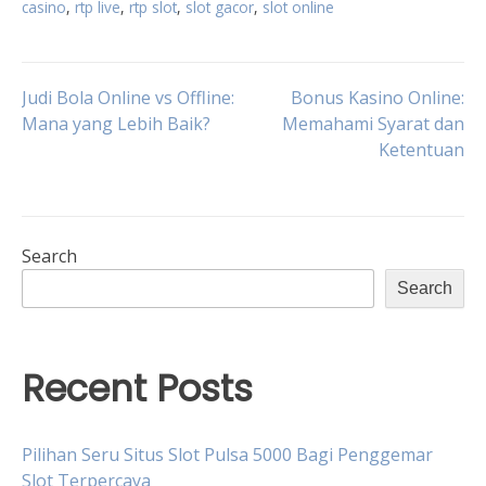
casino
,
rtp live
,
rtp slot
,
slot gacor
,
slot online
Post
Judi Bola Online vs Offline:
Bonus Kasino Online:
Mana yang Lebih Baik?
Memahami Syarat dan
Ketentuan
navigation
Search
Search
Recent Posts
Pilihan Seru Situs Slot Pulsa 5000 Bagi Penggemar
Slot Terpercaya