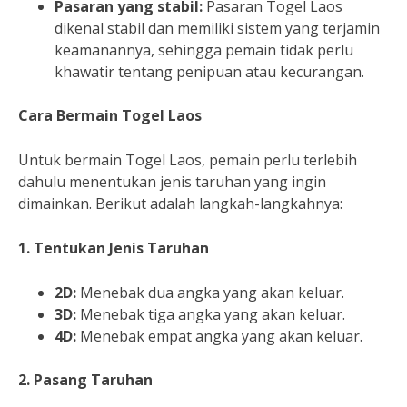
Pasaran yang stabil:
Pasaran Togel Laos
dikenal stabil dan memiliki sistem yang terjamin
keamanannya, sehingga pemain tidak perlu
khawatir tentang penipuan atau kecurangan.
Cara Bermain Togel Laos
Untuk bermain Togel Laos, pemain perlu terlebih
dahulu menentukan jenis taruhan yang ingin
dimainkan. Berikut adalah langkah-langkahnya:
1. Tentukan Jenis Taruhan
2D:
Menebak dua angka yang akan keluar.
3D:
Menebak tiga angka yang akan keluar.
4D:
Menebak empat angka yang akan keluar.
2. Pasang Taruhan