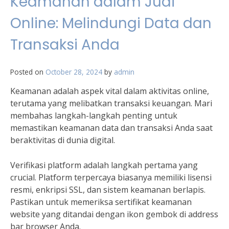
Keamanan dalam Judi
Online: Melindungi Data dan
Transaksi Anda
Posted on
October 28, 2024
by
admin
Keamanan adalah aspek vital dalam aktivitas online,
terutama yang melibatkan transaksi keuangan. Mari
membahas langkah-langkah penting untuk
memastikan keamanan data dan transaksi Anda saat
beraktivitas di dunia digital.
Verifikasi platform adalah langkah pertama yang
crucial. Platform terpercaya biasanya memiliki lisensi
resmi, enkripsi SSL, dan sistem keamanan berlapis.
Pastikan untuk memeriksa sertifikat keamanan
website yang ditandai dengan ikon gembok di address
bar browser Anda.