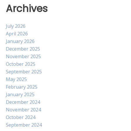
Archives
July 2026
April 2026
January 2026
December 2025
November 2025
October 2025
September 2025
May 2025
February 2025
January 2025
December 2024
November 2024
October 2024
September 2024