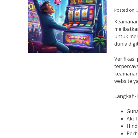
Posted on
O
Keamanan 
melibatka
untuk mem
dunia digit
Verifikasi
terpercaya
keamanan 
website y
Langkah-l
Guna
Aktif
Hind
Perb