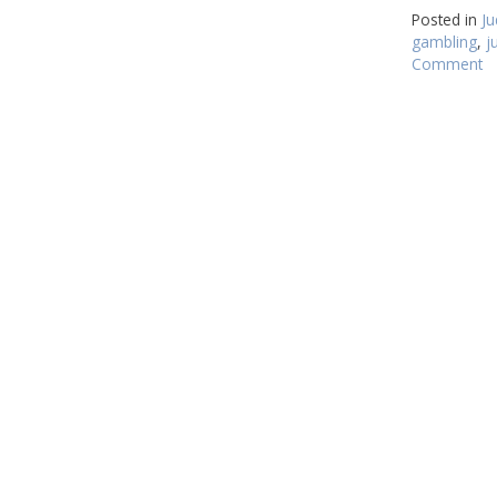
Posted in
Ju
gambling
,
j
Comment
o
K
d
Ju
On
M
D
d
T
A