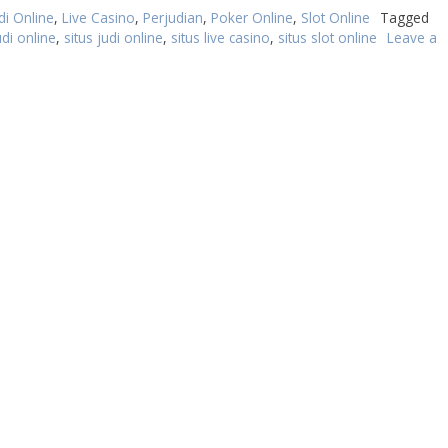
di Online
,
Live Casino
,
Perjudian
,
Poker Online
,
Slot Online
Tagged
udi online
,
situs judi online
,
situs live casino
,
situs slot online
Leave a
n
eamanan
alam
di
line:
elindungi
ata
an
ransaksi
nda