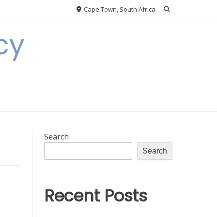
Cape Town, South Africa
cy
Search
Search
Recent Posts