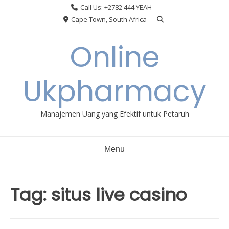
Skip
Call Us: +2782 444 YEAH
to
Cape Town, South Africa
content
Online
Ukpharmacy
Manajemen Uang yang Efektif untuk Petaruh
Menu
Tag:
situs live casino